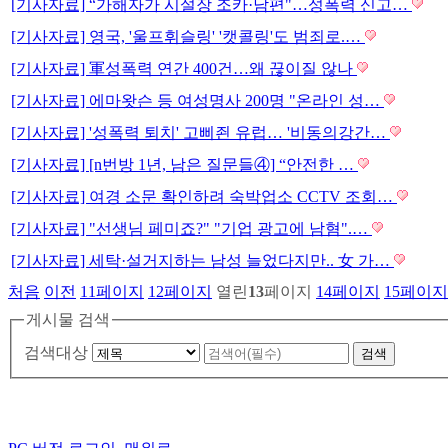
[기사자료] “가해자가 시설장 조카·남편"…성폭력 신고…
[기사자료] 영국, '울프휘슬링' '캣콜링'도 범죄로.…
[기사자료] 軍성폭력 연간 400건…왜 끊이질 않나
[기사자료] 에마왓슨 등 여성명사 200명 "온라인 성…
[기사자료] '성폭력 퇴치' 고삐죈 유럽… '비동의강간…
[기사자료] [n번방 1년, 남은 질문들④] “안전한 …
[기사자료] 여경 소문 확인하려 숙박업소 CCTV 조회…
[기사자료] "선생님 페미죠?" "기업 광고에 남혐".…
[기사자료] 세탁·설거지하는 남성 늘었다지만.. 女 가…
처음
이전
11
페이지
12
페이지
열린
13
페이지
14
페이지
15
페이지
게시물 검색
검색대상