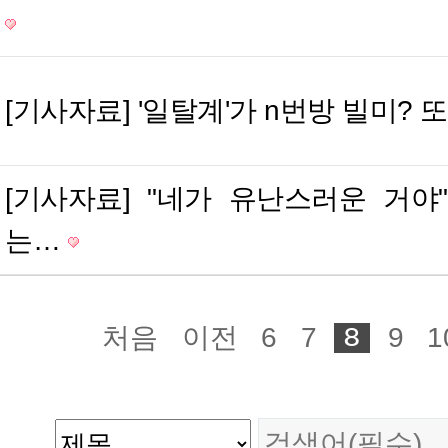
[기사자료] '일탈계'가 n번방 빌미? 
[기사자료] "네가 유난스러운 거야"
는…
처음
이전
6
7
9
1
8