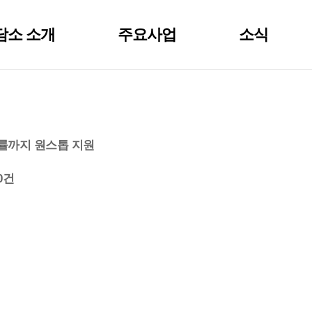
담소 소개
주요사업
소식
법률까지 원스톱 지원
0건
서